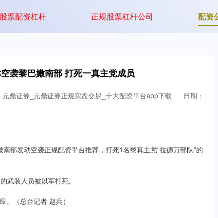
股票配资杠杆
正规股票杠杆公司
配资
称空袭黎巴嫩南部 打死一真主党成员
：元鼎证券_元鼎证券正规实盘交易_十大配资平台app下载
日期：
南部发动空袭正规配资平台推荐，打死1名黎真主党“拉德万部队”的
议的武装人员被以军打死。
应。（总台记者 赵兵）