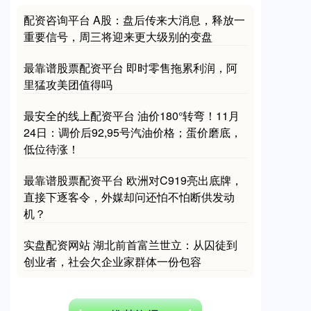
深证成指
14110.12
-34.08
-0.24%
配资咨询平台 A股：盘后传来大消息，释放一
重要信号，周三将迎来更大级别的变盘
最靠谱股票配资平台 即时零售拖累利润，阿
里猛攻美团值得吗
最安全的线上配资平台 油价180°转弯！11月
24日：调价后92,95号汽油价格；蛋价磨底，
低位待涨！
沪深300
4651.31
-6.85
-0.15%
最靠谱股票配资平台 欧洲对C919亮出底牌，
直接下逐客令，外媒却问还怕不怕断供发动
机？
实盘配资网站 湖北前首富兰世立：从囚徒到
创业者，社会欠企业家群体一份包容
北证50
1122.88
+3.42
+0.30%