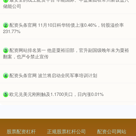
储能公司
​配资头条官网 11月10日科华转债上涨0.46%，转股溢价率
2
231.77%
​配资网站排名第一 他是粟裕旧部，官升副国级晚年未为粟裕
3
翻案，也严令禁止宣传
​配资头条官网 波兰将启动全民军事培训计划
4
​欧元兑美元刚刚触及1.1700关口，日内涨0.01%
5
股票配资杠杆
正规股票杠杆公司
配资公司网站